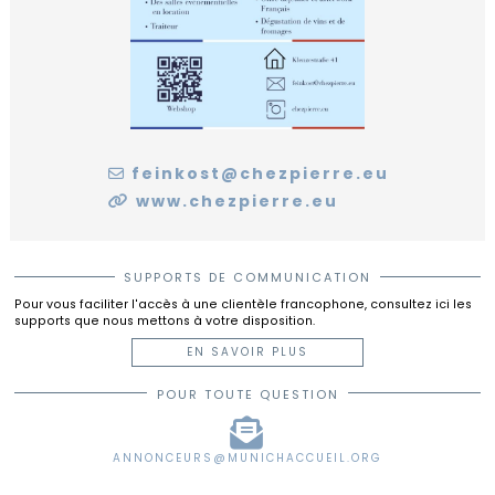
ANNONCEURS
Activités
environs
Mentions
de
Le
légales
Nos
Quoi
NOUS
Munich
mot
Annonceurs
de
CONTACTER
de
neuf
la
Notre
Supports
Présidente
guide
de
pratique
communication
feinkost@chezpierre.eu
Bénévolat
Institutions
www.chezpierre.eu
francophones
La
FIAFE
SUPPORTS DE COMMUNICATION
L'équipe
Pour vous faciliter l'accès à une clientèle francophone, consultez ici les
supports que nous mettons à votre disposition.
EN SAVOIR PLUS
POUR TOUTE QUESTION
ANNONCEURS@MUNICHACCUEIL.ORG