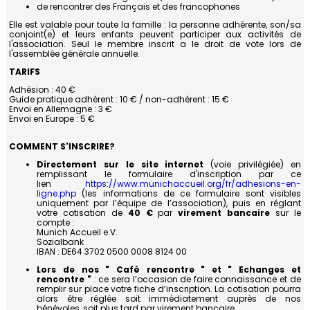
ANNONCEURS
Activités
de rencontrer des Français et des francophones
environs
Mentions
Elle est valable pour toute la famille : la personne adhérente, son/sa
de
Le
légales
Nos
Quoi
NOUS
conjoint(e) et leurs enfants peuvent participer aux activités de
Munich
mot
l'association. Seul le membre inscrit a le droit de vote lors de
Annonceurs
de
CONTACTER
de
l'assemblée générale annuelle.
neuf
la
Notre
TARIFS
Supports
Présidente
guide
de
Adhésion : 40 €
pratique
Guide pratique adhérent : 10 € / non-adhérent : 15 €
communication
Envoi en Allemagne : 3 €
Bénévolat
Envoi en Europe : 5 €
Institutions
francophones
La
COMMENT S'INSCRIRE?
FIAFE
Directement sur le site internet
(voie privilégiée) en
remplissant le formulaire d'inscription par ce
L'équipe
lien
https://www.munichaccueil.org/fr/adhesions-en-
ligne.php
(les informations de ce formulaire sont visibles
uniquement par l’équipe de l’association), puis en réglant
votre cotisation de
40 €
par
virement bancaire
sur le
compte :
Munich Accueil e.V.
Sozialbank
​​IBAN : DE64 3702 0500 0008 8124 00
Lors de nos " Café rencontre " et " Echanges et
rencontre "
: ce sera l’occasion de faire connaissance et de
remplir sur place votre fiche d’inscription. La cotisation pourra
alors être réglée soit immédiatement auprès de nos
bénévoles, soit plus tard par virement bancaire.