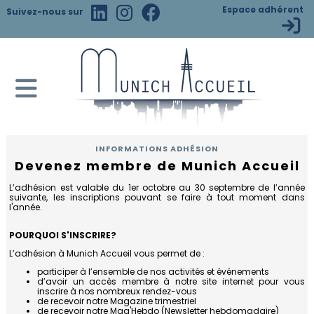
×
Espace adhérent
Suivez-nous sur
ACCUEIL
DEVENEZ
MEMBRE
INFORMATIONS ADHÉSION
Devenez membre de Munich Accueil
Adhésion
VIVRE
en
L’adhésion est valable du 1er octobre au 30 septembre de l’année
À
suivante, les inscriptions pouvant se faire à tout moment dans
ligne
l'année.
MUNICH
Informations
POURQUOI S'INSCRIRE?
Bienvenue
ACTIVITÉS
adhésion
L’adhésion à Munich Accueil vous permet de :
en
Bavière
participer à l’ensemble de nos activités et événements
Charte
Calendrier
L'ASSOCIATION
d’avoir un accès membre à notre site internet pour vous
de
inscrire à nos nombreux rendez-vous
Quartiers
l'adhérent
de recevoir notre Magazine trimestriel
Nos
L'association
de recevoir notre Mag'Hebdo (Newsletter hebdomadaire)
et