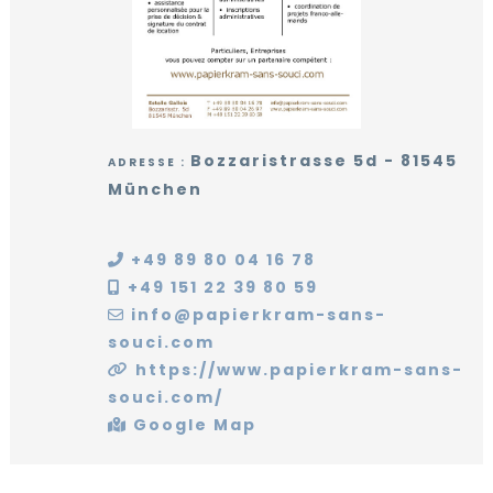
ANNONCEURS
Activités
environs
Mentions
de
Le
légales
Nos
Quoi
NOUS
Munich
mot
Annonceurs
de
CONTACTER
de
neuf
la
Notre
Supports
Présidente
guide
de
pratique
Bozzaristrasse 5d - 81545
communication
ADRESSE :
Bénévolat
München
Institutions
francophones
La
FIAFE
+49 89 80 04 16 78
+49 151 22 39 80 59
L'équipe
info@papierkram-sans-
souci.com
https://www.papierkram-sans-
souci.com/
Google Map