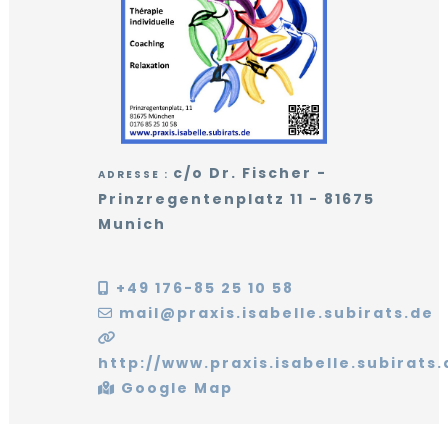
ANNONCEURS
Activités
environs
Mentions
de
Le
légales
Nos
Quoi
NOUS
Munich
mot
Annonceurs
de
CONTACTER
de
neuf
la
Notre
Supports
Présidente
guide
de
pratique
communication
Bénévolat
c/o Dr. Fischer -
ADRESSE :
Institutions
Prinzregentenplatz 11 - 81675
francophones
La
FIAFE
Munich
L'équipe
+49 176-85 25 10 58
mail@praxis.isabelle.subirats.de
http://www.praxis.isabelle.subirats.
Google Map