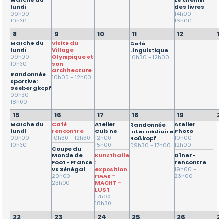
ANNONCEURS
Le chemin
Marche du
Activités
des livres
lundi
environs
Mentions
14h00 -
09h00 -
de
Le
légales
16h00
10h30
Nos
Quoi
NOUS
Munich
mot
Annonceurs
de
8
9
10
11
12
CONTACTER
de
neuf
Marche du
Visite du
Café
la
Notre
lundi
Village
Linguistique
Supports
Présidente
09h00 -
Olympique et
10h30 - 12h00
guide
de
10h30
son
pratique
architecture
communication
Randonnée
Bénévolat
10h00 - 12h00
sportive:
Institutions
Seebergkopf
09h30 -
francophones
La
18h00
FIAFE
15
16
17
18
19
Atelier
Atelier
Marche du
Café
Randonnée
L'équipe
Cuisine
Photo
lundi
rencontre
intermédiaire:
12h00 -
10h00 -
09h00 -
10h30 - 12h30
Roßkopf
15h00
12h00
10h30
09h30 - 17h00
Coupe du
Kunsthalle
Dîner-
Monde de
:
rencontre
Foot - France
exposition
19h00 -
vs Sénégal
HAAR –
23h00
20h00 -
MACHT –
23h00
LUST
17h00 -
18h30
22
23
24
25
26