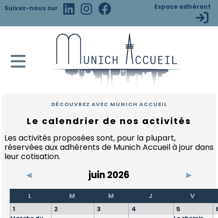
×
Espace adhérent
Suivez-nous sur
ACCUEIL
DEVENEZ
MEMBRE
DÉCOUVREZ AVEC MUNICH ACCUEIL
Le calendrier de nos activités
Adhésion
VIVRE
en
À
Les activités proposées sont, pour la plupart,
ligne
MUNICH
réservées aux adhérents de Munich Accueil à jour dans
leur cotisation.
Informations
Bienvenue
ACTIVITÉS
adhésion
◄
juin 2026
►
en
Bavière
Charte
Calendrier
L'ASSOCIATION
L
M
M
J
V
de
Quartiers
1
2
3
4
5
l'adhérent
Nos
L'association
et