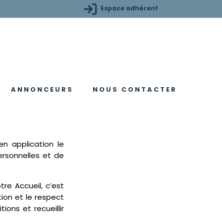
Espace adhérent
ANNONCEURS
NOUS CONTACTER
e
Nos Annonceurs
Supports de communication
n application le
rsonnelles et de
re Accueil, c’est
ion et le respect
ons et recueillir