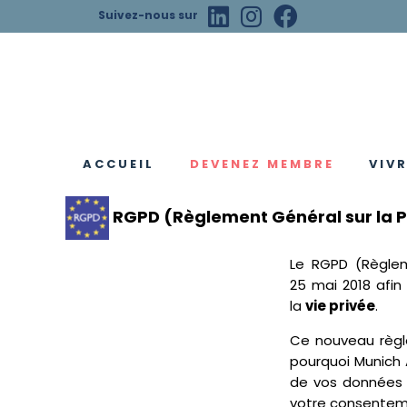
Suivez-nous sur
ACCUEIL
DEVENEZ MEMBRE
VIV
Adhésion en ligne
Informations adhésion
Charte de l'adhérent
Mentions légales
Bienve
Quarti
Notre 
Instit
RGPD (Règlement Général sur la P
Le RGPD (Règlem
25 mai 2018 afin
la
vie privée
.
Ce nouveau règle
pourquoi Munich 
de vos données e
votre consenteme