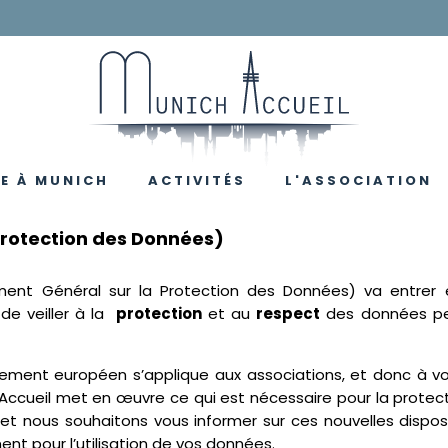
RE À MUNICH
ACTIVITÉS
L'ASSOCIATION
nue en Bavière
ers et environs de Munich
guide pratique
utions francophones
Calendrier
Nos Activités
Quoi de neuf
L'association
Le mot de la Président
Bénévolat
La FIAFE
L'équipe
rotection des Données)
ent Général sur la Protection des Données) va entrer e
 de veiller à la
protection
et au
respect
des données pe
ment européen s’applique aux associations, et donc à vot
Accueil met en œuvre ce qui est nécessaire pour la protect
t nous souhaitons vous informer sur ces nouvelles dispositi
nt pour l’utilisation de vos données.