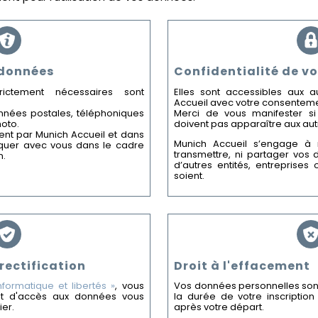
 données
Confidentialité de v
ictement nécessaires sont
Elles sont accessibles aux
Accueil avec votre consenteme
nées postales, téléphoniques
Merci de vous manifester si
hoto.
doivent pas apparaître aux a
ment par Munich Accueil et dans
Munich Accueil s’engage à 
quer avec vous dans le cadre
transmettre, ni partager vos
n.
d’autres entités, entreprises
soient.
 rectification
Droit à l'effacement
informatique et libertés »
, vous
Vos données personnelles son
it d'accès aux données vous
la durée de votre inscriptio
ier.
après votre départ.